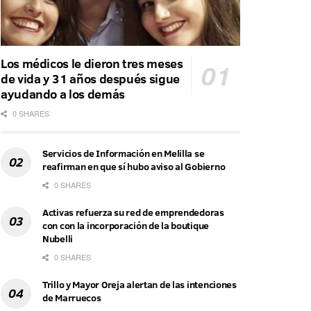
Los médicos le dieron tres meses
de vida y 31 años después sigue
ayudando a los demás
0 SHARES
Servicios de Información en Melilla se
reafirman en que sí hubo aviso al Gobierno
0 SHARES
Activas refuerza su red de emprendedoras
con con la incorporación de la boutique
Nubelli
0 SHARES
Trillo y Mayor Oreja alertan de las intenciones
de Marruecos