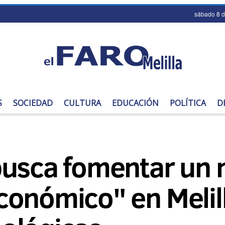
sábado 8 
S
SOCIEDAD
CULTURA
EDUCACIÓN
POLÍTICA
D
busca fomentar un 
onómico" en Melill