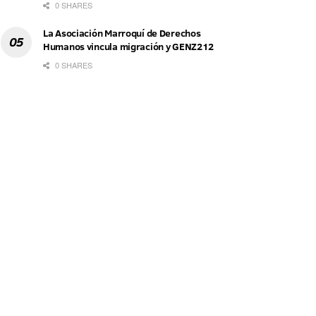
0 SHARES
La Asociación Marroquí de Derechos
Humanos vincula migración y GENZ212
0 SHARES