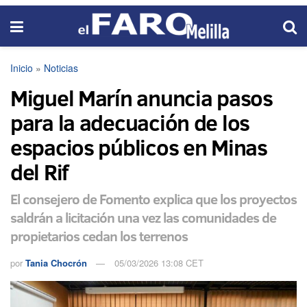
Inicio
»
Noticias
Miguel Marín anuncia pasos
para la adecuación de los
espacios públicos en Minas
del Rif
El consejero de Fomento explica que los proyectos
saldrán a licitación una vez las comunidades de
propietarios cedan los terrenos
por
Tania Chocrón
05/03/2026 13:08 CET