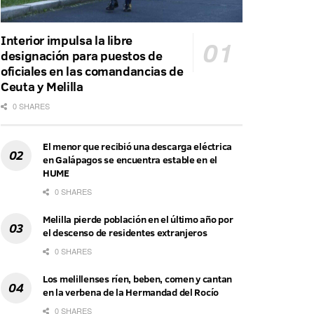
Interior impulsa la libre
designación para puestos de
oficiales en las comandancias de
Ceuta y Melilla
0 SHARES
El menor que recibió una descarga eléctrica
en Galápagos se encuentra estable en el
HUME
0 SHARES
Melilla pierde población en el último año por
el descenso de residentes extranjeros
0 SHARES
Los melillenses ríen, beben, comen y cantan
en la verbena de la Hermandad del Rocío
0 SHARES