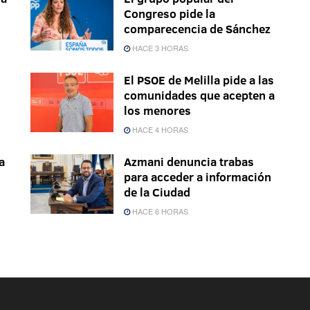
Congreso pide la
comparecencia de Sánchez
HACE 3 HORAS
El PSOE de Melilla pide a las
comunidades que acepten a
los menores
HACE 4 HORAS
a
Azmani denuncia trabas
s
para acceder a información
de la Ciudad
HACE 6 HORAS