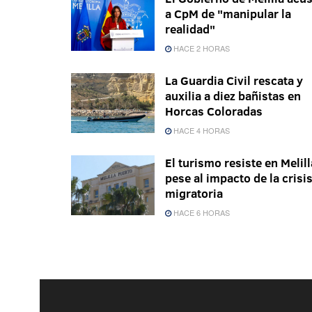
a CpM de "manipular la
realidad"
HACE 2 HORAS
La Guardia Civil rescata y
auxilia a diez bañistas en
Horcas Coloradas
HACE 4 HORAS
El turismo resiste en Melill
pese al impacto de la crisi
migratoria
HACE 6 HORAS