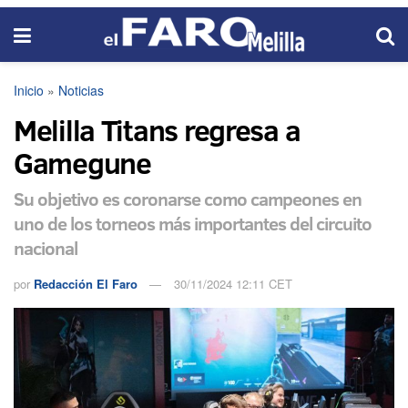
Inicio
»
Noticias
Melilla Titans regresa a
Gamegune
Su objetivo es coronarse como campeones en
uno de los torneos más importantes del circuito
nacional
por
Redacción El Faro
30/11/2024 12:11 CET