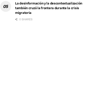
La desinformación y la descontextualización
también cruzó la frontera durante la crisis
migratoria
0 SHARES