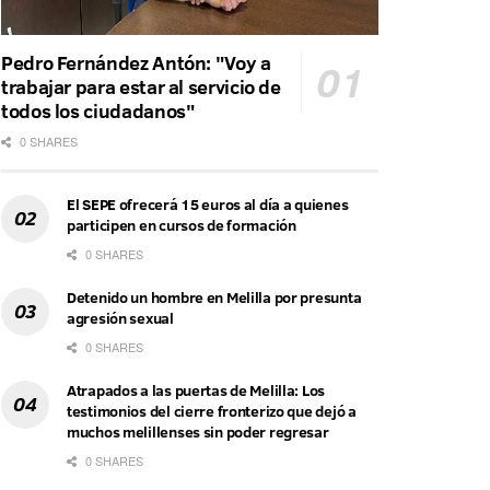
Pedro Fernández Antón: "Voy a
trabajar para estar al servicio de
todos los ciudadanos"
0 SHARES
El SEPE ofrecerá 15 euros al día a quienes
participen en cursos de formación
0 SHARES
Detenido un hombre en Melilla por presunta
agresión sexual
0 SHARES
Atrapados a las puertas de Melilla: Los
testimonios del cierre fronterizo que dejó a
muchos melillenses sin poder regresar
0 SHARES