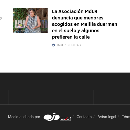
La Asociación MdLR
o
denuncia que menores
acogidos en Melilla duermen
en el suelo y algunos
prefieren la calle
HACE 13 HORAS
Medio auditado por
Contacto
Aviso legal
Térm