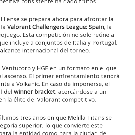
etitiva consistente ha dado frutos.
elillense se prepara ahora para afrontar la
 la
Valorant Challengers League: Spain
, la
eojuego. Esta competición no solo reúne a
ue incluye a conjuntos de Italia y Portugal,
alcance internacional del torneo.
c, Ventucorp y HGE en un formato en el que
 el ascenso. El primer enfrentamiento tendrá
ente a Volkanic. En caso de imponerse, el
al del
winner bracket
, acercándose a un
en la élite del Valorant competitivo.
últimos tres años en que Melilla Titans se
egoría superior, lo que convierte este
ara la entidad como para la ciudad de