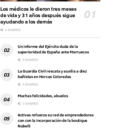
Los médicos le dieron tres meses
de vida y 31 años después sigue
ayudando a los demás
0 SHARES
Un informe del Ejército duda de la
superioridad de España ante Marruecos
0 SHARES
La Guardia Civil rescata y auxilia a diez
bañistas en Horcas Coloradas
0 SHARES
Muchas felicidades, abuelos
0 SHARES
Activas refuerza su red de emprendedoras
con con la incorporación de la boutique
Nubelli