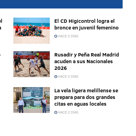
l
El CD Higicontrol logra el
a
bronce en juvenil femenino
HACE 2 DÍAS
o
Rusadir y Peña Real Madrid
acuden a sus Nacionales
2026
HACE 2 DÍAS
La vela ligera melillense se
prepara para dos grandes
citas en aguas locales
HACE 2 DÍAS