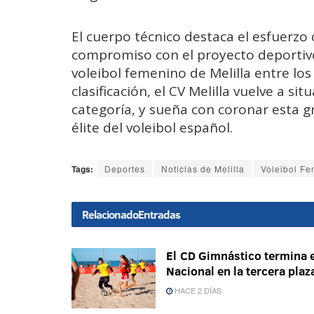
El cuerpo técnico destaca el esfuerzo c
compromiso con el proyecto deportivo
voleibol femenino de Melilla entre los
clasificación, el CV Melilla vuelve a si
categoría, y sueña con coronar esta 
élite del voleibol español.
Tags:
Deportes
Noticias de Melilla
Voleibol F
Relacionado
Entradas
El CD Gimnástico termina e
Nacional en la tercera plaz
HACE 2 DÍAS