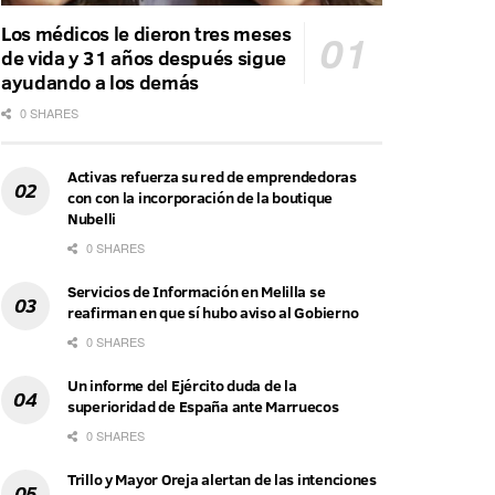
Los médicos le dieron tres meses
de vida y 31 años después sigue
ayudando a los demás
0 SHARES
Activas refuerza su red de emprendedoras
con con la incorporación de la boutique
Nubelli
0 SHARES
Servicios de Información en Melilla se
reafirman en que sí hubo aviso al Gobierno
0 SHARES
Un informe del Ejército duda de la
superioridad de España ante Marruecos
0 SHARES
Trillo y Mayor Oreja alertan de las intenciones