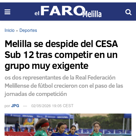
Inicio
»
Deportes
Melilla se despide del CESA
Sub 12 tras competir en un
grupo muy exigente
os dos representantes de la Real Federación
Melillense de fútbol crecieron con el paso de las
jornadas de competición
por
JPG
02/05/2026 19:05 CEST