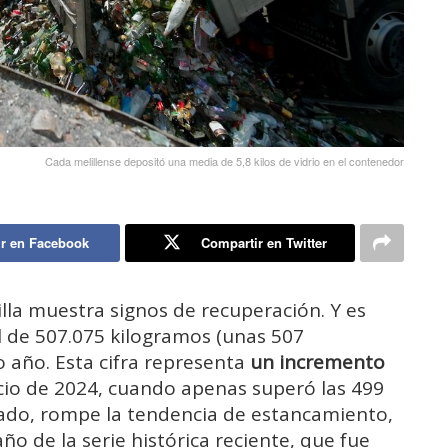
Cada melillense depositó una media de 5,8 kilos de vidrio en el contenedor
r en Facebook
Compartir en Twitter
lla muestra signos de recuperación. Y es
l de 507.075 kilogramos (unas 507
o año. Esta cifra representa
un incremento
cio de 2024, cuando apenas superó las 499
ado, rompe la tendencia de estancamiento,
ño de la serie histórica reciente, que fue