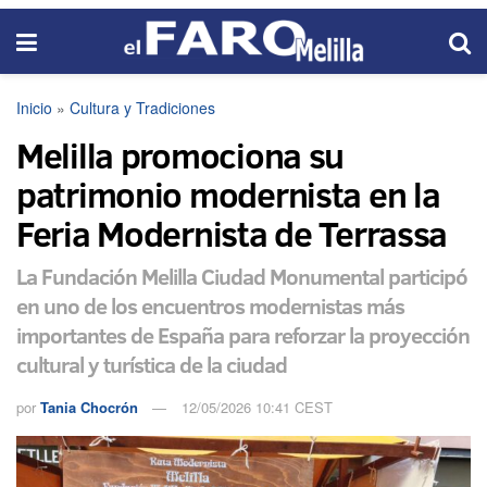
Inicio
»
Cultura y Tradiciones
Melilla promociona su
patrimonio modernista en la
Feria Modernista de Terrassa
La Fundación Melilla Ciudad Monumental participó
en uno de los encuentros modernistas más
importantes de España para reforzar la proyección
cultural y turística de la ciudad
por
Tania Chocrón
12/05/2026 10:41 CEST