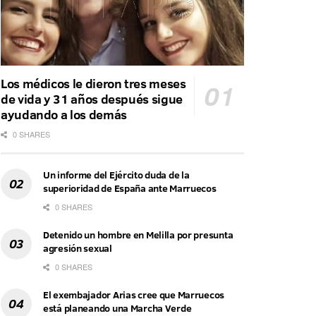
Los médicos le dieron tres meses
de vida y 31 años después sigue
ayudando a los demás
0 SHARES
Un informe del Ejército duda de la
superioridad de España ante Marruecos
0 SHARES
Detenido un hombre en Melilla por presunta
agresión sexual
0 SHARES
El exembajador Arias cree que Marruecos
está planeando una Marcha Verde