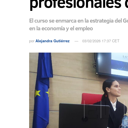
profesionales 
El curso se enmarca en la estrategia del 
en la economía y el empleo
por
Alejandra Gutiérrez
03/02/2026 17:37 CET