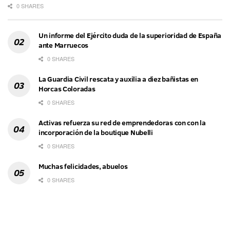
0 SHARES
Un informe del Ejército duda de la superioridad de España
ante Marruecos
0 SHARES
La Guardia Civil rescata y auxilia a diez bañistas en
Horcas Coloradas
0 SHARES
Activas refuerza su red de emprendedoras con con la
incorporación de la boutique Nubelli
0 SHARES
Muchas felicidades, abuelos
0 SHARES