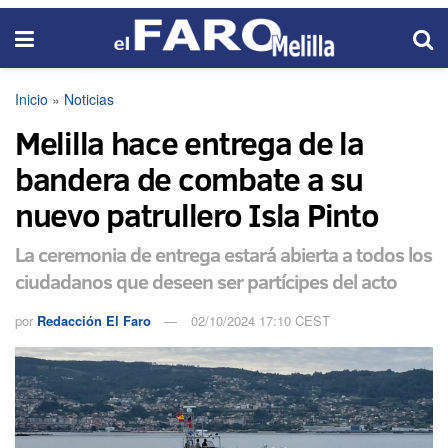
Inicio
»
Noticias
Melilla hace entrega de la
bandera de combate a su
nuevo patrullero Isla Pinto
La ceremonia de entrega estará abierta a todos los
ciudadanos que deseen ser partícipes del acto
por
Redacción El Faro
02/10/2024 17:10 CEST