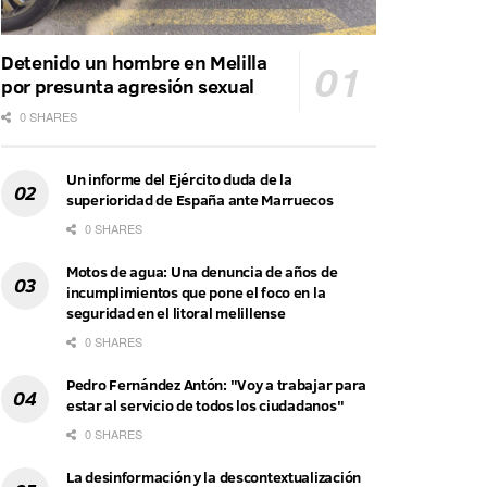
Detenido un hombre en Melilla
por presunta agresión sexual
0 SHARES
Un informe del Ejército duda de la
superioridad de España ante Marruecos
0 SHARES
Motos de agua: Una denuncia de años de
incumplimientos que pone el foco en la
seguridad en el litoral melillense
0 SHARES
Pedro Fernández Antón: "Voy a trabajar para
estar al servicio de todos los ciudadanos"
0 SHARES
La desinformación y la descontextualización