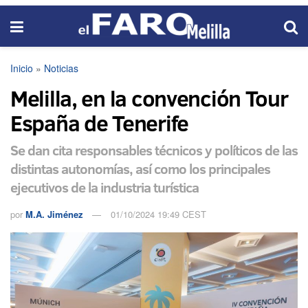
Inicio
»
Noticias
Melilla, en la convención Tour
España de Tenerife
Se dan cita responsables técnicos y políticos de las
distintas autonomías, así como los principales
ejecutivos de la industria turística
por
M.A. Jiménez
01/10/2024 19:49 CEST