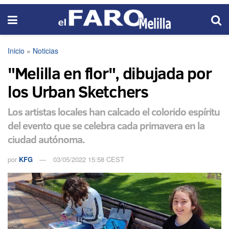
Inicio
»
Noticias
"Melilla en flor", dibujada por
los Urban Sketchers
Los artistas locales han calcado el colorido espíritu
del evento que se celebra cada primavera en la
ciudad autónoma.
por
KFG
03/05/2022 15:58 CEST