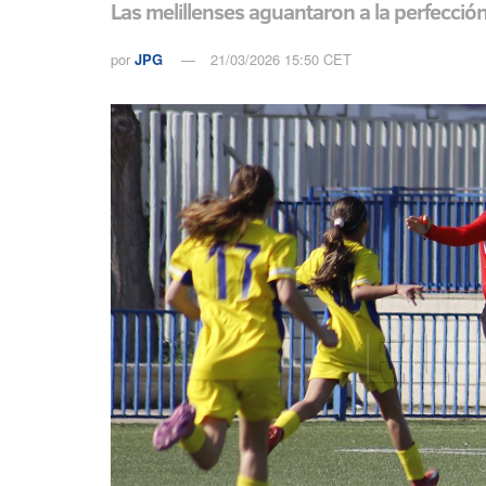
Las melillenses aguantaron a la perfecci
por
JPG
21/03/2026 15:50 CET