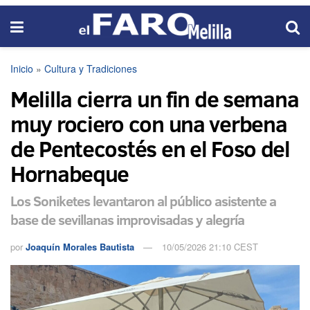
Inicio
»
Cultura y Tradiciones
Melilla cierra un fin de semana
muy rociero con una verbena
de Pentecostés en el Foso del
Hornabeque
Los Soniketes levantaron al público asistente a
base de sevillanas improvisadas y alegría
por
Joaquín Morales Bautista
10/05/2026 21:10 CEST