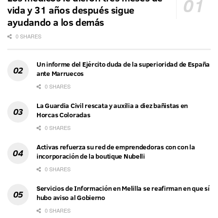
vida y 31 años después sigue
ayudando a los demás
0 SHARES
Un informe del Ejército duda de la superioridad de España
ante Marruecos
0 SHARES
La Guardia Civil rescata y auxilia a diez bañistas en
Horcas Coloradas
0 SHARES
Activas refuerza su red de emprendedoras con con la
incorporación de la boutique Nubelli
0 SHARES
Servicios de Información en Melilla se reafirman en que sí
hubo aviso al Gobierno
0 SHARES