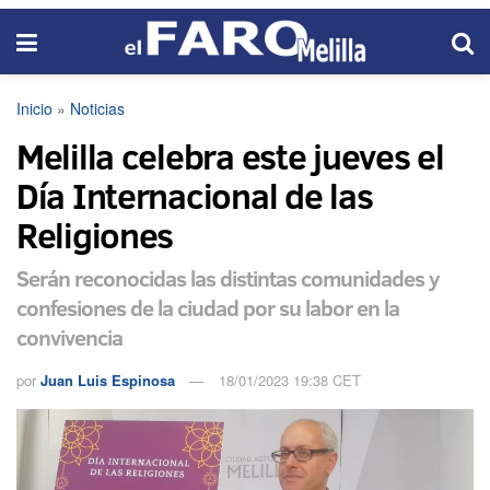
Inicio
»
Noticias
Melilla celebra este jueves el
Día Internacional de las
Religiones
Serán reconocidas las distintas comunidades y
confesiones de la ciudad por su labor en la
convivencia
por
Juan Luis Espinosa
18/01/2023 19:38 CET