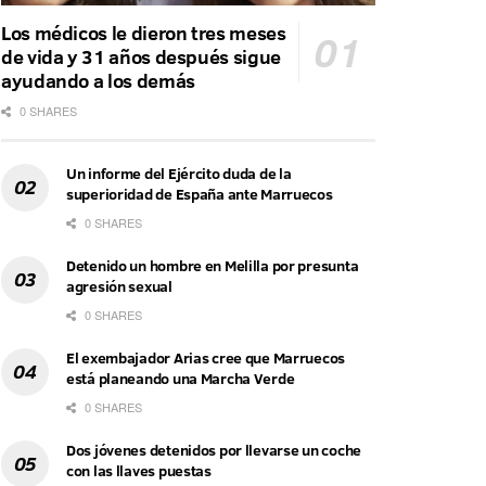
Los médicos le dieron tres meses
de vida y 31 años después sigue
ayudando a los demás
0 SHARES
Un informe del Ejército duda de la
superioridad de España ante Marruecos
0 SHARES
Detenido un hombre en Melilla por presunta
agresión sexual
0 SHARES
El exembajador Arias cree que Marruecos
está planeando una Marcha Verde
0 SHARES
Dos jóvenes detenidos por llevarse un coche
con las llaves puestas