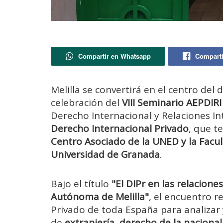
Compartir en Whatsapp
Comparti
Melilla se convertirá en el centro del 
celebración del
VIII Seminario AEPDIR
Derecho Internacional y Relaciones In
Derecho Internacional Privado
, que t
Centro Asociado de la UNED y la Facult
Universidad de Granada
.
Bajo el título
"El DIPr en las relacione
Autónoma de Melilla"
, el encuentro r
Privado de toda España para analizar 
de
extranjería, derecho de la nacional