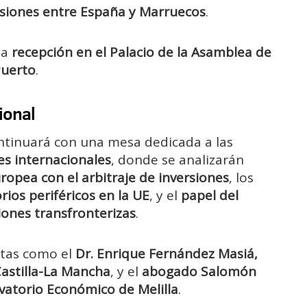
cesiones entre España y Marruecos
.
na
recepción en el Palacio de la Asamblea de
Puerto
.
cional
ontinuará con una mesa dedicada a las
es internacionales
, donde se analizarán
ropea con el arbitraje de inversiones
, los
ios periféricos en la UE
, y el
papel del
iones transfronterizas
.
stas como el
Dr. Enrique Fernández Masiá,
Castilla-La Mancha
, y el
abogado Salomón
vatorio Económico de Melilla
.