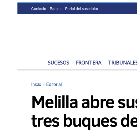
Contacto
Barcos
Portal del suscriptor
SUCESOS
FRONTERA
TRIBUNALE
Inicio
»
Editorial
Melilla abre su
tres buques d