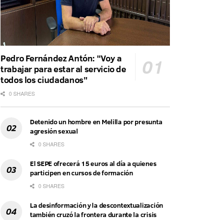
Pedro Fernández Antón: "Voy a
trabajar para estar al servicio de
todos los ciudadanos"
0 SHARES
Detenido un hombre en Melilla por presunta
agresión sexual
0 SHARES
El SEPE ofrecerá 15 euros al día a quienes
participen en cursos de formación
0 SHARES
La desinformación y la descontextualización
también cruzó la frontera durante la crisis