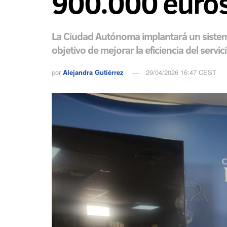
900.000 euro
La Ciudad Autónoma implantará un sistema
objetivo de mejorar la eficiencia del servic
por
Alejandra Gutiérrez
29/04/2026 16:47 CEST