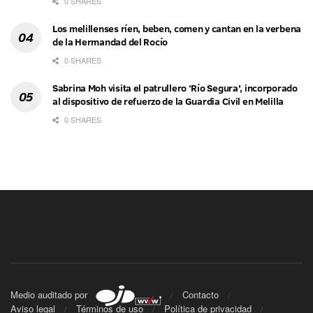
0 SHARES
Los melillenses ríen, beben, comen y cantan en la verbena
de la Hermandad del Rocío
0 SHARES
Sabrina Moh visita el patrullero ‘Río Segura’, incorporado
al dispositivo de refuerzo de la Guardia Civil en Melilla
0 SHARES
Medio auditado por
Contacto
Aviso legal
Términos de uso
Política de privacidad