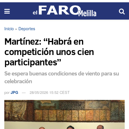
Inicio
»
Deportes
Martínez: “Habrá en
competición unos cien
participantes”
Se espera buenas condiciones de viento para su
celebración
por
JPG
28/05/2026 15:52 CEST