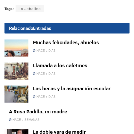
Tags:
La Jabalina
Relacionado
Entradas
Muchas felicidades, abuelos
HACE 2 DÍAS
Llamada a los cafetines
HACE 5 DÍAS
Las becas y la asignación escolar
HACE 6 DÍAS
A Rosa Padilla, mi madre
HACE 3 SEMANAS
La doble vara de medir