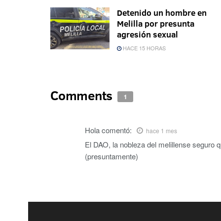
Detenido un hombre en
Melilla por presunta
agresión sexual
HACE 15 HORAS
Comments
1
Hola
comentó:
hace 1 mes
El DAO, la nobleza del melillense seguro q
(presuntamente)