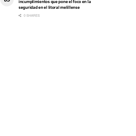
incumplimientos que pone el foco en la
seguridad en el litoral melillense
0 SHARES