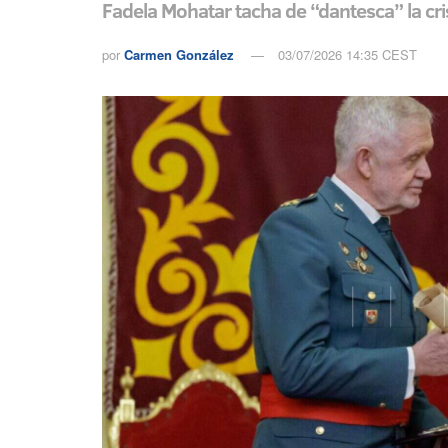
Fadela Mohatar tacha de “dantesca” la cri
por
Carmen González
03/07/2026 14:35 CEST