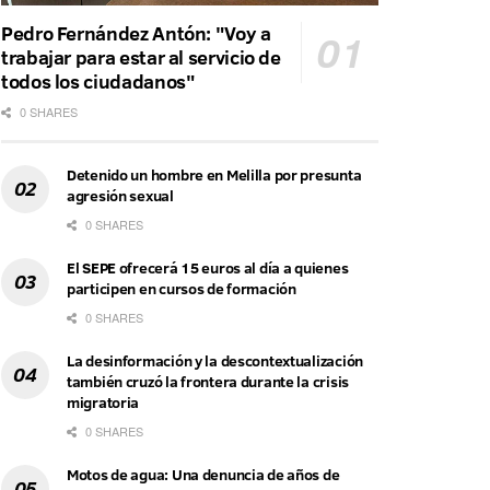
Pedro Fernández Antón: "Voy a
trabajar para estar al servicio de
todos los ciudadanos"
0 SHARES
Detenido un hombre en Melilla por presunta
agresión sexual
0 SHARES
El SEPE ofrecerá 15 euros al día a quienes
participen en cursos de formación
0 SHARES
La desinformación y la descontextualización
también cruzó la frontera durante la crisis
migratoria
0 SHARES
Motos de agua: Una denuncia de años de