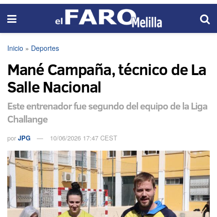
Inicio
»
Deportes
Mané Campaña, técnico de La
Salle Nacional
Este entrenador fue segundo del equipo de la Liga
Challange
por
JPG
10/06/2026 17:47 CEST