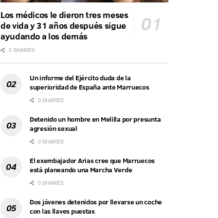
Los médicos le dieron tres meses
de vida y 31 años después sigue
ayudando a los demás
0 SHARES
Un informe del Ejército duda de la
superioridad de España ante Marruecos
0 SHARES
Detenido un hombre en Melilla por presunta
agresión sexual
0 SHARES
El exembajador Arias cree que Marruecos
está planeando una Marcha Verde
0 SHARES
Dos jóvenes detenidos por llevarse un coche
con las llaves puestas