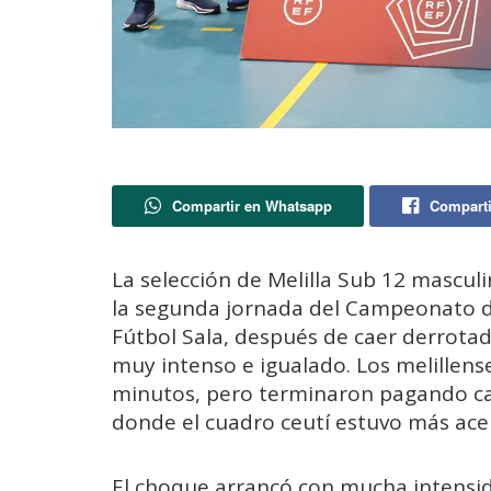
Compartir en Whatsapp
Comparti
La selección de Melilla Sub 12 mascul
la segunda jornada del Campeonato 
Fútbol Sala, después de caer derrota
muy intenso e igualado. Los melillen
minutos, pero terminaron pagando ca
donde el cuadro ceutí estuvo más acer
El choque arrancó con mucha intensi