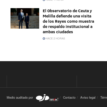
El Observatorio de Ceuta y
Melilla defiende una visita
de los Reyes como muestra
de respaldo institucional a
ambas ciudades
HACE 2 HORAS
Medio auditado por
Contacto
Aviso legal
Térm