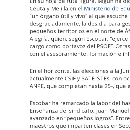
En su hoja de ruta figura, según ha di
Ceuta y Melilla en el
Ministerio de Ed
“un órgano útil y vivo” al que escuche
desgraciadamente, la desidia para ge
pequeños territorios en el norte de Áf
Alegría, quien, según Escobar, “ejerce 
cargo como portavoz del PSOE”. Otras 
con el asesoramiento, formación e inf
En el horizonte, las elecciones a la J
actualmente CSIF y SATE-STEs, con o
ANPE, que completan hasta 25-, que es
Escobar ha remarcado la labor del has
Enseñanza del sindicato, Juan Manuel
avanzado en “pequeños logros”. Entre 
maestros que imparten clases en Secu