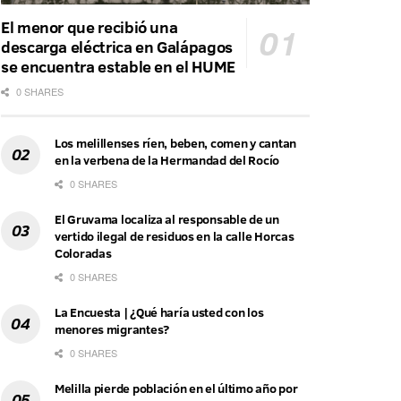
El menor que recibió una
descarga eléctrica en Galápagos
se encuentra estable en el HUME
0 SHARES
Los melillenses ríen, beben, comen y cantan
en la verbena de la Hermandad del Rocío
0 SHARES
El Gruvama localiza al responsable de un
vertido ilegal de residuos en la calle Horcas
Coloradas
0 SHARES
La Encuesta | ¿Qué haría usted con los
menores migrantes?
0 SHARES
Melilla pierde población en el último año por