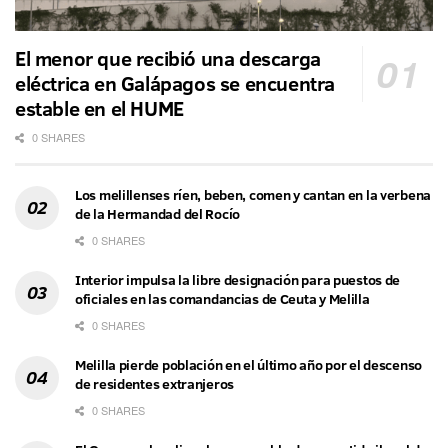
El menor que recibió una descarga
eléctrica en Galápagos se encuentra
estable en el HUME
0 SHARES
Los melillenses ríen, beben, comen y cantan en la verbena
de la Hermandad del Rocío
0 SHARES
Interior impulsa la libre designación para puestos de
oficiales en las comandancias de Ceuta y Melilla
0 SHARES
Melilla pierde población en el último año por el descenso
de residentes extranjeros
0 SHARES