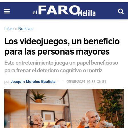
Inicio
»
Noticias
Los videojuegos, un beneficio
para las personas mayores
Este entretenimiento juega un papel beneficioso
para frenar el deterioro cognitivo o motriz
por
Joaquín Morales Bautista
25/05/2024 16:38 CEST