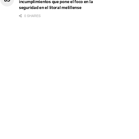
incumplimientos que pone el foco en la
seguridad en el litoral melillense
0 SHARES