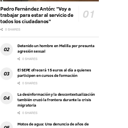
Pedro Fernández Antón: "Voy a
trabajar para estar al servicio de
todos los ciudadanos"
0 SHARES
Detenido un hombre en Melilla por presunta
agresión sexual
0 SHARES
El SEPE ofrecerá 15 euros al día a quienes
participen en cursos de formación
0 SHARES
La desinformación y la descontextualización
también cruzó la frontera durante la crisis
migratoria
0 SHARES
Motos de agua: Una denuncia de años de