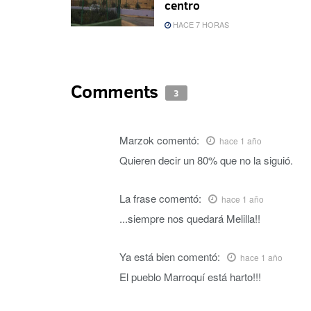
centro
HACE 7 HORAS
Comments
3
Marzok
comentó:
hace 1 año
Quieren decir un 80% que no la siguió.
La frase
comentó:
hace 1 año
...siempre nos quedará Melilla!!
Ya está bien
comentó:
hace 1 año
El pueblo Marroquí está harto!!!