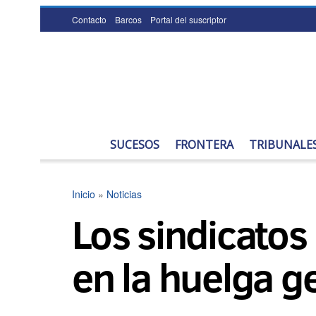
Contacto
Barcos
Portal del suscriptor
SUCESOS
FRONTERA
TRIBUNALE
Inicio
»
Noticias
Los sindicatos
en la huelga 