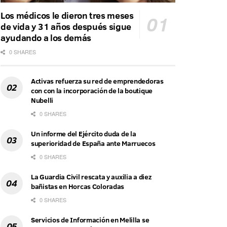
Los médicos le dieron tres meses
de vida y 31 años después sigue
ayudando a los demás
0 SHARES
Activas refuerza su red de emprendedoras
con con la incorporación de la boutique
Nubelli
0 SHARES
Un informe del Ejército duda de la
superioridad de España ante Marruecos
0 SHARES
La Guardia Civil rescata y auxilia a diez
bañistas en Horcas Coloradas
0 SHARES
Servicios de Información en Melilla se