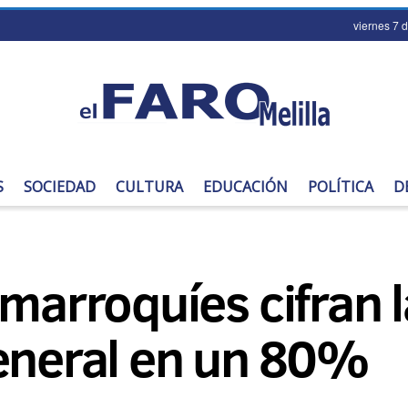
viernes 7 
S
SOCIEDAD
CULTURA
EDUCACIÓN
POLÍTICA
D
 marroquíes cifran l
general en un 80%