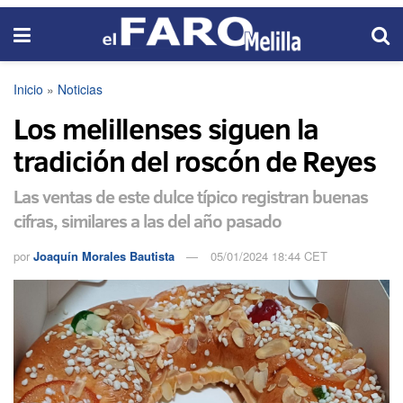
Inicio
»
Noticias
Los melillenses siguen la
tradición del roscón de Reyes
Las ventas de este dulce típico registran buenas
cifras, similares a las del año pasado
por
Joaquín Morales Bautista
05/01/2024 18:44 CET