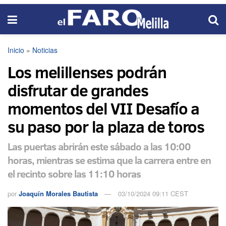
Inicio
»
Noticias
Los melillenses podrán
disfrutar de grandes
momentos del VII Desafío a
su paso por la plaza de toros
Las puertas abrirán este sábado a las 10:00
horas, mientras se estima que la carrera entre en
el recinto sobre las 11:10 horas
por
Joaquín Morales Bautista
03/10/2024 09:11 CEST