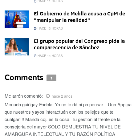
HACE 11 HORAS
El Gobierno de Melilla acusa a CpM de
"manipular la realidad"
HACE 13 HORAS
El grupo popular del Congreso pide la
comparecencia de Sánchez
HACE 14 HORAS
Comments
1
Mc arrón
comentó:
hace 2 años
Menudo guirigay Fadela. Ya no te dá ni pa pensar... Una App pa
que nuestros yayos interactuén con los pellejos que te
cualgan!!! Manda coj..es la cosa. Tu gestión al frente de la
consejería del mayor SOLO DEMUESTRA TU NIVEL DE
AMARGURA INTELECTUAL Y TU RAZÓN POLÍTICA