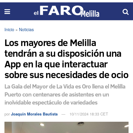
Inicio
»
Noticias
Los mayores de Melilla
tendrán a su disposición una
App en la que interactuar
sobre sus necesidades de ocio
La Gala del Mayor de La Vida es Oro llena el Melilla
Puerto con centenares de asistentes en un
inolvidable espectáculo de variedades
por
Joaquín Morales Bautista
10/11/2024 18:33 CET