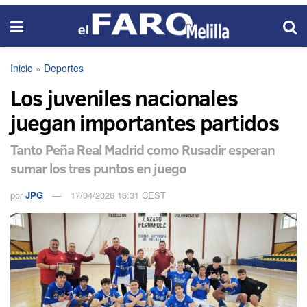
Inicio
»
Deportes
Los juveniles nacionales
juegan importantes partidos
Tanto Peña Real Madrid como Rusadir esperan
sumar los tres puntos en juego
por
JPG
17/04/2026 16:31 CEST