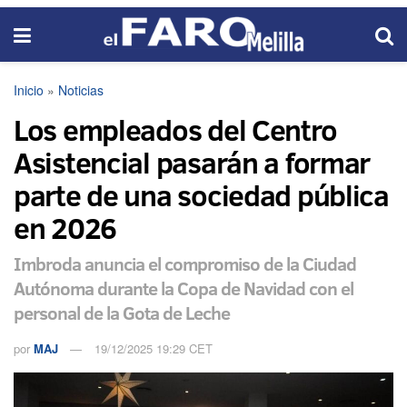
Inicio
»
Noticias
Los empleados del Centro
Asistencial pasarán a formar
parte de una sociedad pública
en 2026
Imbroda anuncia el compromiso de la Ciudad
Autónoma durante la Copa de Navidad con el
personal de la Gota de Leche
por
MAJ
19/12/2025 19:29 CET