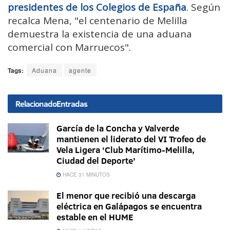
presidentes de los Colegios de España
. Según
recalca Mena, "el centenario de Melilla
demuestra la existencia de una aduana
comercial con Marruecos".
Tags:
Aduana
agente
Relacionado
Entradas
García de la Concha y Valverde
mantienen el liderato del VI Trofeo de
Vela Ligera ‘Club Marítimo-Melilla,
Ciudad del Deporte’
HACE 31 MINUTOS
El menor que recibió una descarga
eléctrica en Galápagos se encuentra
estable en el HUME