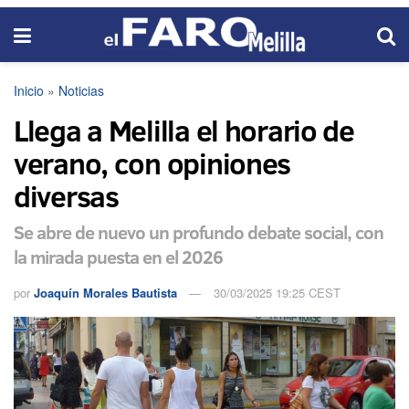
Inicio
»
Noticias
Llega a Melilla el horario de
verano, con opiniones
diversas
Se abre de nuevo un profundo debate social, con
la mirada puesta en el 2026
por
Joaquín Morales Bautista
30/03/2025 19:25 CEST