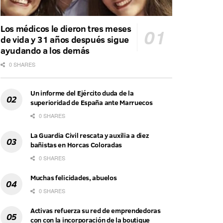
Los médicos le dieron tres meses
de vida y 31 años después sigue
ayudando a los demás
0 SHARES
Un informe del Ejército duda de la
superioridad de España ante Marruecos
0 SHARES
La Guardia Civil rescata y auxilia a diez
bañistas en Horcas Coloradas
0 SHARES
Muchas felicidades, abuelos
0 SHARES
Activas refuerza su red de emprendedoras
con con la incorporación de la boutique