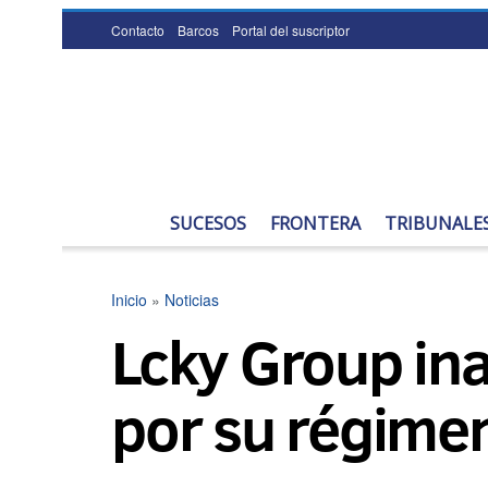
Contacto
Barcos
Portal del suscriptor
SUCESOS
FRONTERA
TRIBUNALE
Inicio
»
Noticias
Lcky Group ina
por su régimen