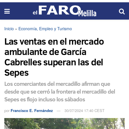
Inicio
»
Economía, Empleo y Turismo
Las ventas en el mercado
ambulante de García
Cabrelles superan las del
Sepes
Los comerciantes del mercadillo afirman que
desde que se cerró la frontera el mercadillo del
Sepes es flojo incluso los sábados
por
Francisco E. Fernández
30/07/2024 17:40 CEST