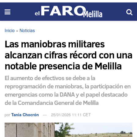
Inicio
»
Noticias
Las maniobras militares
alcanzan cifras récord con una
notable presencia de Melilla
El aumento de efectivos se debe a la
reprogramación de maniobras, la participación en
emergencias como la DANA y el papel destacado
de la Comandancia General de Melilla
por
Tania Chocrón
25/01/2026 11:11 CET