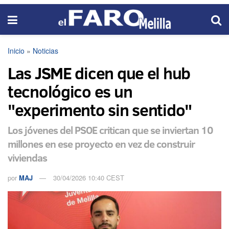
Inicio
»
Noticias
Las JSME dicen que el hub
tecnológico es un
"experimento sin sentido"
Los jóvenes del PSOE critican que se inviertan 10
millones en ese proyecto en vez de construir
viviendas
por
MAJ
30/04/2026 10:40 CEST