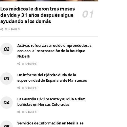
Los médicos le dieron tres meses
de vida y 31 años después sigue
ayudando a los demás
0 SHARES
Activas refuerza su red de emprendedoras
con con la incorporación de la boutique
Nubelli
0 SHARES
Un informe del Ejército duda de la
superioridad de España ante Marruecos
0 SHARES
La Guardia Civil rescata y auxilia a diez
bañistas en Horcas Coloradas
0 SHARES
Servicios de Información en Melilla se