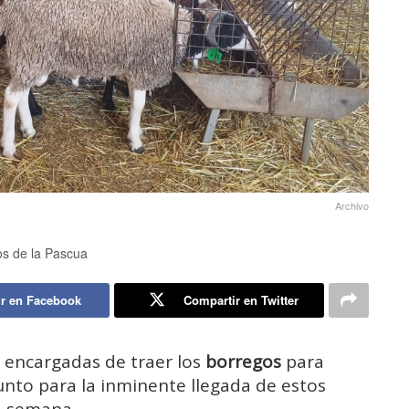
Archivo
os de la Pascua
r en Facebook
Compartir en Twitter
a encargadas de traer los
borregos
para
unto para la inminente llegada de estos
a semana.