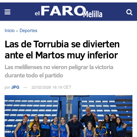
Inicio
»
Deportes
Las de Torrubia se divierten
ante el Martos muy inferior
Las melillenses no vieron peligrar la victoria
durante todo el partido
por
JPG
22/02/2026 16:19 CET