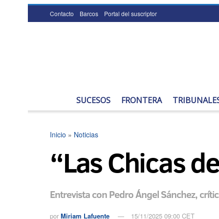
Contacto
Barcos
Portal del suscriptor
SUCESOS
FRONTERA
TRIBUNALE
Inicio
»
Noticias
“Las Chicas de
Entrevista con Pedro Ángel Sánchez, crític
por
Miriam Lafuente
15/11/2025 09:00 CET