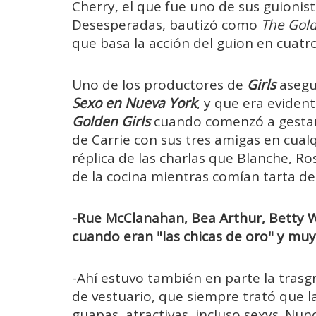
Cherry, el que fue uno de sus guionis
Desesperadas, bautizó como
The Gold
que basa la acción del guion en cuatro
Uno de los productores de
Girls
asegu
Sexo en Nueva York
, y que era eviden
Golden Girls
cuando comenzó a gestars
de Carrie con sus tres amigas en cual
réplica de las charlas que Blanche, R
de la cocina mientras comían tarta de
-Rue McClanahan, Bea Arthur, Betty W
cuando eran "las chicas de oro" y muy 
-Ahí estuvo también en parte la trasgre
de vestuario, que siempre trató que l
guapas, atractivas, incluso sexys. Nu