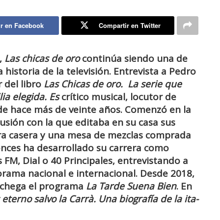
r en Facebook
Compartir en Twitter
,
Las chicas de oro
continúa siendo una de
a historia de la televisión. Entrevista a Pedro
 del libro
Las Chicas de oro. La serie que
ia elegida. Es
crítico musical, locutor de
sde hace más de veinte años.
Comenzó en la
lusión con la que editaba en su casa sus
a casera y una mesa de mezclas com­prada
nces ha desarrollado su carrera como
FM, Dial o 40 Principales, entre­vistando a
rama nacional e internacional. Desde 2018,
nchega el programa
La Tarde Suena Bien
. En
eterno salvo la Carrà. Una biografía de la ita­