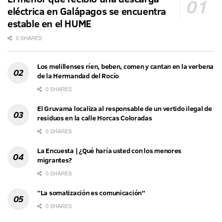
eléctrica en Galápagos se encuentra
estable en el HUME
0 SHARES
Los melillenses ríen, beben, comen y cantan en la verbena
de la Hermandad del Rocío
0 SHARES
El Gruvama localiza al responsable de un vertido ilegal de
residuos en la calle Horcas Coloradas
0 SHARES
La Encuesta | ¿Qué haría usted con los menores
migrantes?
0 SHARES
“La somatización es comunicación”
0 SHARES