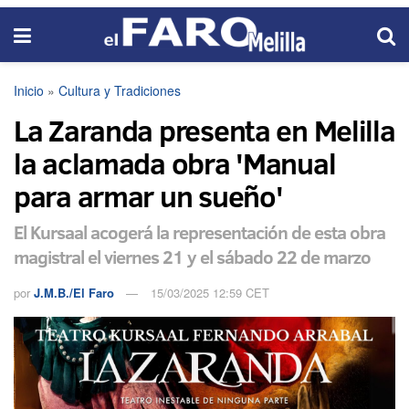
Inicio
»
Cultura y Tradiciones
La Zaranda presenta en Melilla
la aclamada obra 'Manual
para armar un sueño'
El Kursaal acogerá la representación de esta obra
magistral el viernes 21 y el sábado 22 de marzo
por
J.M.B./El Faro
15/03/2025 12:59 CET