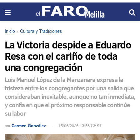
Inicio
»
Cultura y Tradiciones
La Victoria despide a Eduardo
Resa con el cariño de toda
una congregación
Luis Manuel López de la Manzanara expresa la
tristeza entre los congregantes por una salida que
consideraban inevitable, aunque no tan inmediata,
y confía en que el próximo responsable continúe
su labor
por
Carmen González
15/06/2026 13:56 CEST